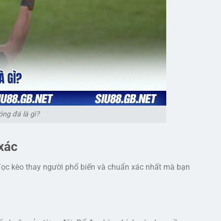
ng đá là gì?
xác
đọc kèo thay người phổ biến và chuẩn xác nhất mà bạn