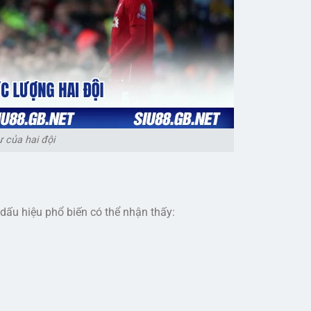
 của hai đội
 dấu hiệu phổ biến có thể nhận thấy: