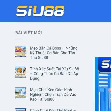
Chuyển
đến
nội
dung
BÀI VIẾT MỚI
Mẹo Bắn Cá Boss – Những
Kỹ Thuật Cơ Bản Cho Tân
Thủ Siu88
Tính Xác Suất Tài Xỉu Siu88
– Công Thức Cơ Bản Dễ Áp
Dụng
Mẹo Chơi Kèo Góc: Kinh
Nghiệm Chọn Trận Dễ Vào
Kèo Tại Siu88
Cách Chơi Kèo Thẻ Phạt –