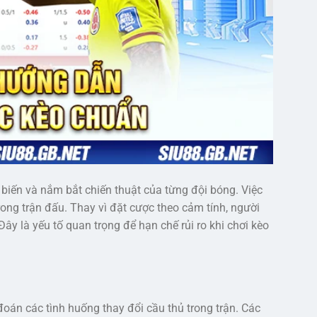
 biến và nắm bắt chiến thuật của từng đội bóng. Việc
ong trận đấu. Thay vì đặt cược theo cảm tính, người
ây là yếu tố quan trọng để hạn chế rủi ro khi chơi kèo
oán các tình huống thay đổi cầu thủ trong trận. Các