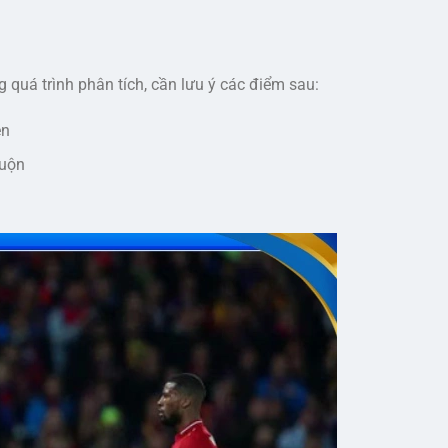
 quá trình phân tích, cần lưu ý các điểm sau:
ên
muộn