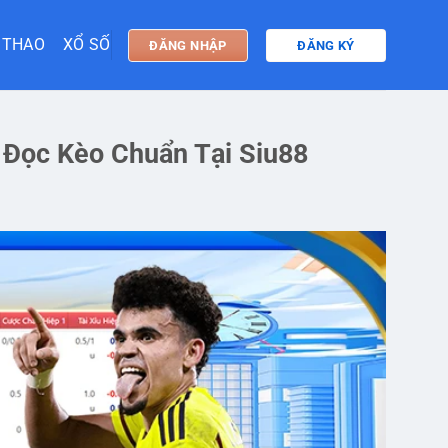
 THAO
XỔ SỐ
ĐĂNG NHẬP
ĐĂNG KÝ
 Đọc Kèo Chuẩn Tại Siu88