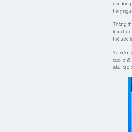
nội dung 
thay ngư
Thông thư
luân lưu.
thể ước l
So với cá
cao, phổ 
sâu, tạo 