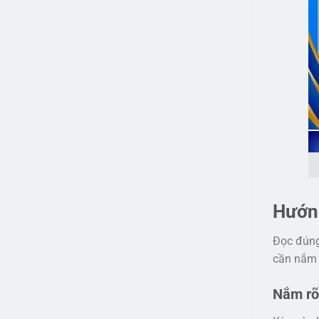
Hướng
Đọc đúng
cần nắm 
Nắm rõ