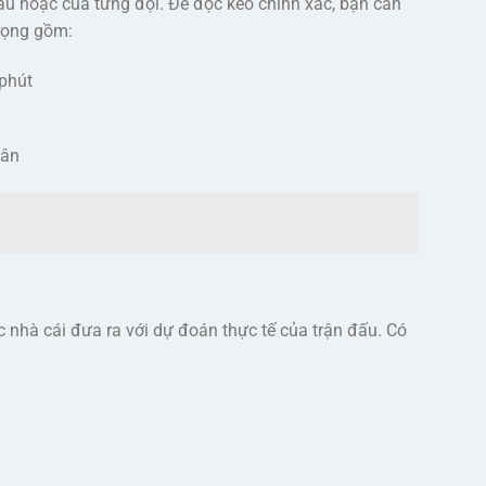
đấu hoặc của từng đội. Để đọc kèo chính xác, bạn cần
trọng gồm:
 phút
sân
 nhà cái đưa ra với dự đoán thực tế của trận đấu. Có