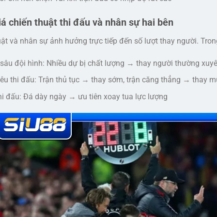
á chiến thuật thi đấu và nhân sự hai bên
ật và nhân sự ảnh hưởng trực tiếp đến số lượt thay người. Trong
 sâu đội hình: Nhiều dự bị chất lượng → thay người thường xuy
iêu thi đấu: Trận thủ tục → thay sớm, trận căng thẳng → thay 
hi đấu: Đá dày ngày → ưu tiên xoay tua lực lượng